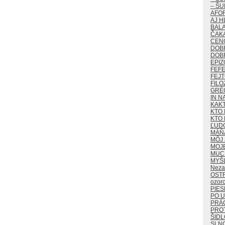
– ŠU
AFO
AJ H
BALA
ČAKA
CEN
DOB
DOB
EPIZ
FEF
FEJ
FILO
GRÉ
IN N
KAK
KTO 
KTO 
ĽUD
MÁŇ
MÔJ 
MOJ
MUCH
MYŠ
Neza
OST
ozor
PIES
PO U
PRÁ
PROT
ŠIDL
SLN