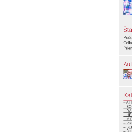
Šta
Poče
Celk
Prie
Aut
Kat
– AT
– BO
– DA
– H
– MÍ
– P
– S
– ŠU