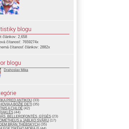
tistiky blogu
t článkov: 2,658
ová čítanosť: 7659274x
merná čítanosť článkov: 2882x
or blogu
Drahoslav Mika
egórie
TIKA PRED ANTIKOU
(33)
HOVIA A BOŽIE DETI
(35)
FNIS A CHLOÉ
(42)
ÉRAKLÉS
(44)
DÁS, BELLEROFONTÉS, GÝGÉS
(23)
ROMÉTHEUS a JABLKO SVÁRU
(17)
EDEM BRÁN THÉBSKYCH
(35)
M EGEJSKÉHO MORA (I)
(44)