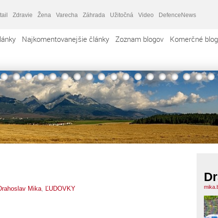
tail
Zdravie
Žena
Varecha
Záhrada
Užitočná
Video
DefenceNews
lánky
Najkomentovanejšie články
Zoznam blogov
Komerčné blog
Dr
mika.
Drahoslav Mika
,
ĽUDOVKY