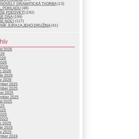
ENOVELY, DRAMATICKÁ TVORBA
(13)
L POHĽADU
(48)
ŠE PODSVETÍ
(192)
ŠE DŇA
(199)
ŠE NOCI
(127)
NÍK JURAJ A JEHO DRUŽINA
(41)
hív
st 2026
026
2026
2026
 2026
c 2026
uár 2026
ár 2026
mber 2025
mber 2025
ber 2025
ember 2025
st 2025
025
2025
2025
 2025
c 2025
uár 2025
ár 2025
mber 2024