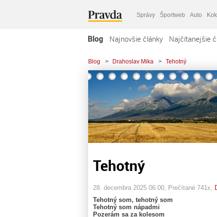
Správy
Športweb
Auto
Kok
Blog
Najnovšie články
Najčítanejšie č
Blog
>
Drahoslav Mika
>
Tehotný
Tehotný
28. decembra 2025 06:00
, Prečítané 741x,
Tehotný som, tehotný som
Tehotný som nápadmi
Pozerám sa za kolesom