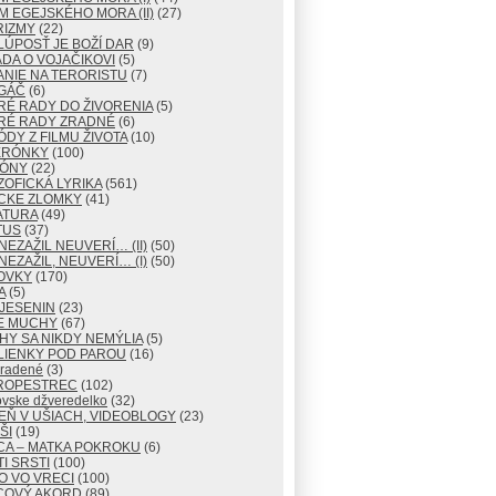
M EGEJSKÉHO MORA (II)
(27)
RIZMY
(22)
LÚPOSŤ JE BOŽÍ DAR
(9)
DA O VOJAČIKOVI
(5)
NIE NA TERORISTU
(7)
GÁČ
(6)
RÉ RADY DO ŽIVORENIA
(5)
RÉ RADY ZRADNÉ
(6)
ÓDY Z FILMU ŽIVOTA
(10)
ERÓNKY
(100)
TÓNY
(22)
ZOFICKÁ LYRIKA
(561)
CKE ZLOMKY
(41)
ATURA
(49)
TUS
(37)
NEZAŽIL NEUVERÍ… (II)
(50)
NEZAŽIL, NEUVERÍ… (I)
(50)
OVKY
(170)
A
(5)
JESENIN
(23)
E MUCHY
(67)
Y SA NIKDY NEMÝLIA
(5)
LIENKY POD PAROU
(16)
radené
(3)
ROPESTREC
(102)
ovske džveredelko
(32)
EŇ V UŠIACH, VIDEOBLOGY
(23)
ŠI
(19)
CA – MATKA POKROKU
(6)
I SRSTI
(100)
O VO VRECI
(100)
COVÝ AKORD
(89)