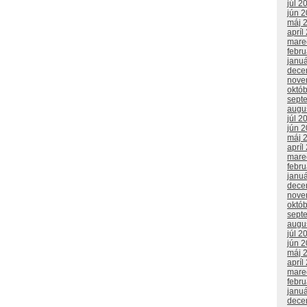
júl 2
jún 
máj 
apríl
mare
febr
janu
dece
nove
októ
sept
augu
júl 2
jún 
máj 
apríl
mare
febr
janu
dece
nove
októ
sept
augu
júl 2
jún 
máj 
apríl
mare
febr
janu
dece