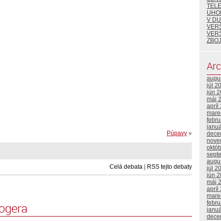
TEL
UHO
V DU
VER
VER
ZBOJ
Arc
augu
júl 2
jún 
máj 
apríl
mare
febr
janu
Púpavy
»
dece
nove
októ
sept
augu
Celá debata
|
RSS tejto debaty
júl 2
jún 
máj 
apríl
mare
febr
logera
janu
dece