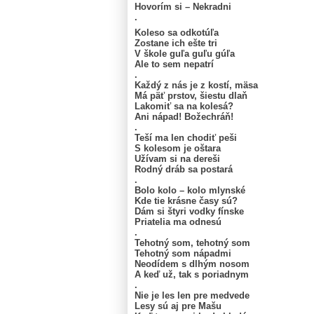
Hovorím si – Nekradni
.
Koleso sa odkotúľa
Zostane ich ešte tri
V škole guľa guľu gúľa
Ale to sem nepatrí
.
Každý z nás je z kostí, mäsa
Má päť prstov, šiestu dlaň
Lakomiť sa na kolesá?
Ani nápad! Božechráň!
.
Teší ma len chodiť peši
S kolesom je oštara
Užívam si na dereši
Rodný dráb sa postará
.
Bolo kolo – kolo mlynské
Kde tie krásne časy sú?
Dám si štyri vodky fínske
Priatelia ma odnesú
.
Tehotný som, tehotný som
Tehotný som nápadmi
Neodídem s dlhým nosom
A keď už, tak s poriadnym
.
Nie je les len pre medvede
Lesy sú aj pre Mašu