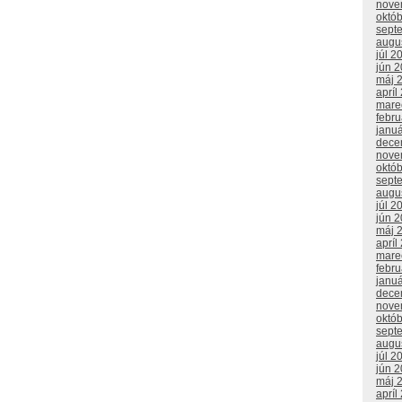
nove
októ
sept
augu
júl 2
jún 
máj 
apríl
mare
febr
janu
dece
nove
októ
sept
augu
júl 2
jún 
máj 
apríl
mare
febr
janu
dece
nove
októ
sept
augu
júl 2
jún 
máj 
apríl