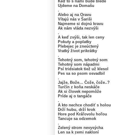
Keď to s nami bude bledé
Ujdeme na Domašu
.
Alebo aj na Oravu
Vítajú nás v Šariši
Najmeme si dojnú kravu
Ak nám vláda nezvýši
.
A keď zvýši, tak len ceny
Pokuty a poplatky
Plebejec je zneúctený
Vratký život prikrátky
.
Tehotný som, tehotný som
Tehotný som nápadmi
Psí tridsiatok tiež už klesol
Pes sa so psom osvadbil
.
Jajže, Bože… Čože, čože..?
Turčín z koňa neskáče
Ak si človek nepomôže
Príde aj o tangáče
.
A kto nechce chodiť s holou
Drží hubu, drží krok
Hore pod Kráľovolu hoľou
Tancuje sa odzemok
.
Zelený strom nevysýcha
Len sa k zemi nakloní