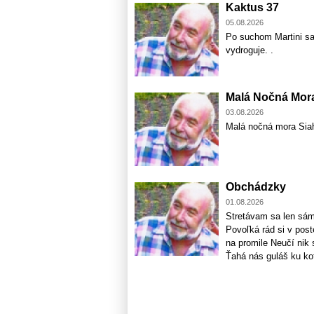
Kaktus 37
05.08.2026
Po suchom Martini sa
vydroguje. .
Malá Nočná Mor
03.08.2026
Malá nočná mora Sia
Obchádzky
01.08.2026
Stretávam sa len sám
Povoľká rád si v post
na promile Neučí nik 
Ťahá nás guláš ku kot