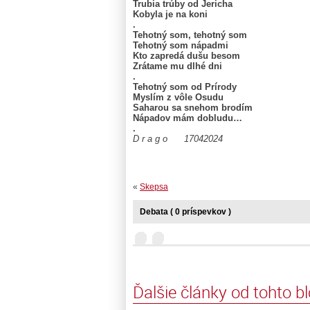
Trubia trúby od Jericha
Kobyla je na koni
.
Tehotný som, tehotný som
Tehotný som nápadmi
Kto zapredá dušu besom
Zrátame mu dlhé dni
.
Tehotný som od Prírody
Myslím z vôle Osudu
Saharou sa snehom brodím
Nápadov mám dobludu…
.
D r a g o 17042024
«
Skepsa
Debata ( 0 príspevkov )
Ďalšie články od tohto b