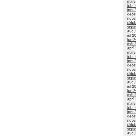
mare
febr
janu
dece
nove
októ
sept
augu
júl 2
jún 
máj 
apríl
mare
febr
janu
dece
nove
októ
sept
augu
júl 2
jún 
máj 
apríl
mare
febr
janu
dece
nove
októ
sept
augu