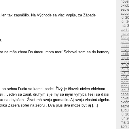
nove
októ
sept
augu
 len tak zaprášilo. Na Východe sa viac vypije, za Západe
júl 2
jún 
máj 
apríl
mare
febr
a
janu
dece
nove
ha na mňa zhora Do úmoru mora morí Schoval som sa do komory .
októ
sept
augu
júl 2
jún 
máj 
apríl
mare
febr
 so sebou Ľudia sa kamsi podeli Živý je človek nielen chlebom
janu
eli . Jeden sa zašil, druhým šije Iný sa iným vyhýba Teší sa ďalší
dece
nove
sa na chybách . Život má svoju gramatiku Aj svoju vlastnú algebru
októ
líku Zazerá šofér na zebru . Dva plus dva môže byť aj [...]
sept
augu
júl 2
jún 
máj 
apríl