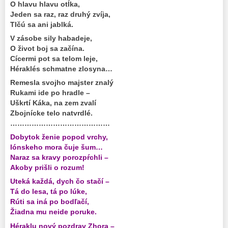
O hlavu hlavu otĺka,
Jeden sa raz, raz druhý zvíja,
Tlčú sa ani jablká.
V zásobe sily habadeje,
O život boj sa začína.
Cícermi pot sa telom leje,
Héraklés schmatne zlosyna…
Remesla svojho majster znalý
Rukami ide po hradle –
Uškrtí Káka, na zem zvalí
Zbojnícke telo natvrdlé.
……………………………………
Dobytok ženie popod vrchy,
Iónskeho mora čuje šum…
Naraz sa kravy porozpŕchli –
Akoby prišli o rozum!
Uteká každá, dych čo stačí –
Tá do lesa, tá po lúke,
Rúti sa iná po bodľačí,
Žiadna mu neide poruke.
Héraklu nový pozdrav Zhora –