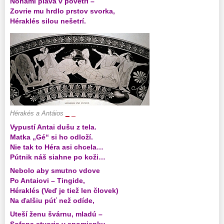
Nohami pláva v povetrí –
Zovrie mu hrdlo prstov svorka,
Héraklés silou nešetrí.
_
_
Hérakés a Antáios
Vypustí Antai dušu z tela.
Matka „Gé“ si ho odloží.
Nie tak to Héra asi chcela…
Pútnik náš siahne po koži…
Nebolo aby smutno vdove
Po Antaiovi – Tingide,
Héraklés (Veď je tiež len človek)
Na ďalšiu púť než odíde,
Uteší ženu švárnu, mladú –