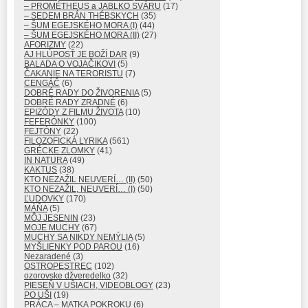
– PROMÉTHEUS a JABLKO SVÁRU
(17)
– SEDEM BRÁN THÉBSKYCH
(35)
– ŠUM EGEJSKÉHO MORA (I)
(44)
– ŠUM EGEJSKÉHO MORA (II)
(27)
AFORIZMY
(22)
AJ HLÚPOSŤ JE BOŽÍ DAR
(9)
BALADA O VOJAČIKOVI
(5)
ČAKANIE NA TERORISTU
(7)
CENGÁČ
(6)
DOBRÉ RADY DO ŽIVORENIA
(5)
DOBRÉ RADY ZRADNÉ
(6)
EPIZÓDY Z FILMU ŽIVOTA
(10)
FEFERÓNKY
(100)
FEJTÓNY
(22)
FILOZOFICKÁ LYRIKA
(561)
GRÉCKE ZLOMKY
(41)
IN NATURA
(49)
KAKTUS
(38)
KTO NEZAŽIL NEUVERÍ… (II)
(50)
KTO NEZAŽIL, NEUVERÍ… (I)
(50)
ĽUDOVKY
(170)
MÁŇA
(5)
MÔJ JESENIN
(23)
MOJE MUCHY
(67)
MUCHY SA NIKDY NEMÝLIA
(5)
MYŠLIENKY POD PAROU
(16)
Nezaradené
(3)
OSTROPESTREC
(102)
ozorovske džveredelko
(32)
PIESEŇ V UŠIACH, VIDEOBLOGY
(23)
PO UŠI
(19)
PRÁCA – MATKA POKROKU
(6)