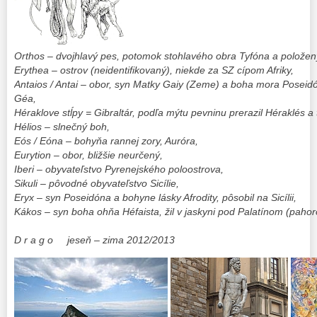
Orthos – dvojhlavý pes, potomok stohlavého obra Tyfóna a polože
Erythea – ostrov (neidentifikovaný), niekde za SZ cípom Afriky,
Antaios / Antai – obor, syn Matky Gaiy (Zeme) a boha mora Poseidó
Géa,
Héraklove stĺpy = Gibraltár, podľa mýtu pevninu prerazil Héraklés a t
Hélios – slnečný boh,
Eós / Eóna – bohyňa rannej zory, Auróra,
Eurytion – obor, bližšie neurčený,
Iberi – obyvateľstvo Pyrenejského poloostrova,
Sikuli – pôvodné obyvateľstvo Sicílie,
Eryx – syn Poseidóna a bohyne lásky Afrodity, pôsobil na Sicílii,
Kákos – syn boha ohňa Héfaista, žil v jaskyni pod Palatínom (paho
D r a g o jeseň – zima 2012/2013