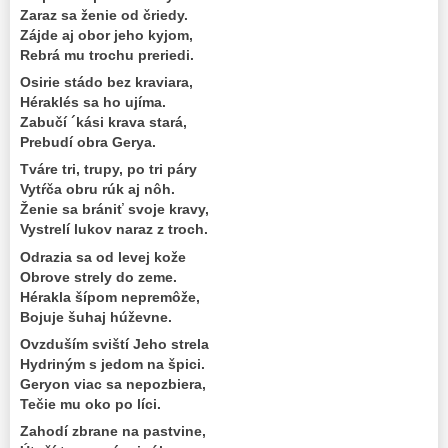
Zaraz sa ženie od čriedy.
Zájde aj obor jeho kyjom,
Rebrá mu trochu preriedi.
Osirie stádo bez kraviara,
Héraklés sa ho ujíma.
Zabučí ´kási krava stará,
Prebudí obra Gerya.
Tváre tri, trupy, po tri páry
Vytŕča obru rúk aj nôh.
Ženie sa brániť svoje kravy,
Vystrelí lukov naraz z troch.
Odrazia sa od levej kože
Obrove strely do zeme.
Hérakla šípom nepremôže,
Bojuje šuhaj húževne.
Ovzduším sviští Jeho strela
Hydriným s jedom na špici.
Geryon viac sa nepozbiera,
Tečie mu oko po líci.
Zahodí zbrane na pastvine,