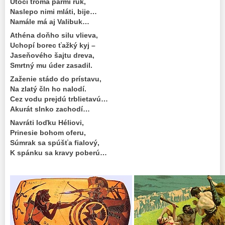
Útočí troma pármi rúk,
Naslepo nimi mláti, bije…
Namále má aj Valibuk…
Athéna doňho silu vlieva,
Uchopí borec ťažký kyj –
Jaseňového šajtu dreva,
Smrtný mu úder zasadil.
Zaženie stádo do prístavu,
Na zlatý čln ho nalodí.
Cez vodu prejdú trblietavú…
Akurát slnko zachodí…
Navráti loďku Héliovi,
Prinesie bohom oferu,
Súmrak sa spúšťa fialový,
K spánku sa kravy poberú…