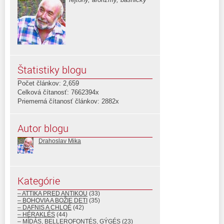
Štatistiky blogu
Počet článkov: 2,659
Celková čítanosť: 7662394x
Priemerná čítanosť článkov: 2882x
Autor blogu
Drahoslav Mika
Kategórie
– ATTIKA PRED ANTIKOU
(33)
– BOHOVIA A BOŽIE DETI
(35)
– DAFNIS A CHLOÉ
(42)
– HÉRAKLÉS
(44)
– MÍDÁS, BELLEROFONTÉS, GÝGÉS
(23)