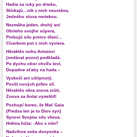
Hadia sa ruky po drieku,
Stískajú…nik z nich neustáva,
Jedného slova nerieknu.
Nezmáha jeden, druhý ani
Obrieho svojho súpera,
Probujú silu prstov dlaní…
Cícerkom pot z nich vyviera.
Héraklés nohu Antaiovi
(nedával pozor) podkladá.
Po dychu obor chvíľu loví,
Dopadne sťaby na hada –
Vyskočí ani uštipnutý.
Pocíti nových prílev síl.
Héraklés obra znova zrúti,
Znova sa Antai vymrštil!
Pochopí borec, že Mať Gaia
(Predsa len je to Diov syn)
Synovi Svojmu silu vlieva.
Hrdina húta: -Ako s ním?
Nadvihne soka dovysoka –