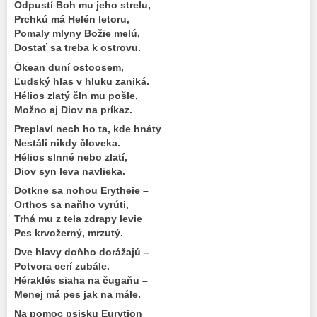
Odpustí Boh mu jeho strelu,
Prchkú má Helén letoru,
Pomaly mlyny Božie melú,
Dostať sa treba k ostrovu.
Ókean duní ostoosem,
Ľudský hlas v hluku zaniká.
Hélios zlatý čln mu pošle,
Možno aj Diov na príkaz.
Preplaví nech ho ta, kde hnáty
Nestáli nikdy človeka.
Hélios slnné nebo zlatí,
Diov syn leva navlieka.
Dotkne sa nohou Erytheie –
Orthos sa naňho vyrúti,
Trhá mu z tela zdrapy levie
Pes krvožerný, mrzutý.
Dve hlavy doňho dorážajú –
Potvora cerí zubále.
Héraklés siaha na čugaňu –
Menej má pes jak na mále.
Na pomoc psisku Eurytion