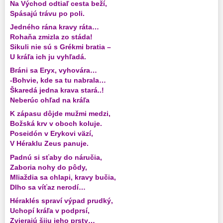
Na Východ odtiaľ cesta beží,
Spásajú trávu po poli.
Jedného rána kravy ráta…
Rohaňa zmizla zo stáda!
Sikuli nie sú s Grékmi bratia –
U kráľa ich ju vyhľadá.
Bráni sa Eryx, vyhovára…
-Bohvie, kde sa tu nabrala…
Škaredá jedna krava stará..!
Neberúc ohľad na kráľa
K zápasu dôjde mužmi medzi,
Božská krv v oboch koluje.
Poseidón v Erykovi väzí,
V Héraklu Zeus panuje.
Padnú si sťaby do náručia,
Zaboria nohy do pôdy,
Mliaždia sa chlapi, kravy bučia,
Dlho sa víťaz nerodí…
Héraklés spraví výpad prudký,
Uchopí kráľa v podprsí,
Zvierajú šiju jeho prsty…