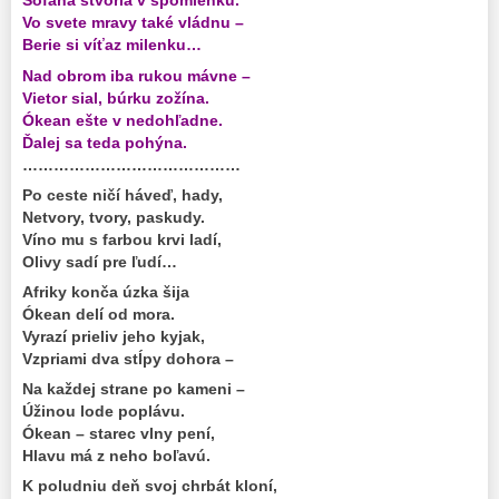
Sofana stvoria v spomienku.
Vo svete mravy také vládnu –
Berie si víťaz milenku…
Nad obrom iba rukou mávne –
Vietor sial, búrku zožína.
Ókean ešte v nedohľadne.
Ďalej sa teda pohýna.
……………………………………
Po ceste ničí háveď, hady,
Netvory, tvory, paskudy.
Víno mu s farbou krvi ladí,
Olivy sadí pre ľudí…
Afriky konča úzka šija
Ókean delí od mora.
Vyrazí prieliv jeho kyjak,
Vzpriami dva stĺpy dohora –
Na každej strane po kameni –
Úžinou lode poplávu.
Ókean – starec vlny pení,
Hlavu má z neho boľavú.
K poludniu deň svoj chrbát kloní,