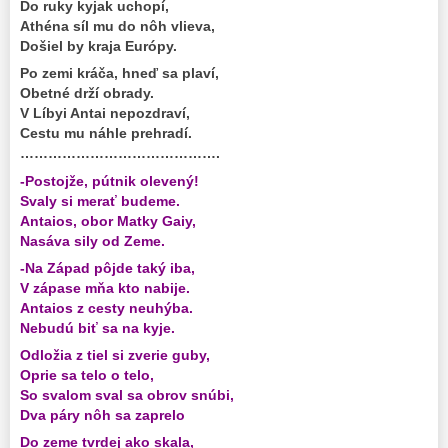
Do ruky kyjak uchopí,
Athéna síl mu do nôh vlieva,
Došiel by kraja Európy.
Po zemi kráča, hneď sa plaví,
Obetné drží obrady.
V Líbyi Antai nepozdraví,
Cestu mu náhle prehradí.
…………………………………….
-Postojže, pútnik olevený!
Svaly si merať budeme.
Antaios, obor Matky Gaiy,
Nasáva sily od Zeme.
-Na Západ pôjde taký iba,
V zápase mňa kto nabije.
Antaios z cesty neuhýba.
Nebudú biť sa na kyje.
Odložia z tiel si zverie guby,
Oprie sa telo o telo,
So svalom sval sa obrov snúbi,
Dva páry nôh sa zaprelo
Do zeme tvrdej ako skala,