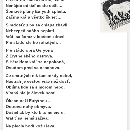
Nenájde odkiaľ cestu späť…
Špinavé plány Eurysth splieta,
Začína kráľa všetko škrieť…
S radosťou by sa chlapa zbavil,
Nebezpeč naňho neplatí.
Vráti sa čoraz v lepšom zdraví.
Pre stádo šle ho rohatých…
Pre stádo obra Geryona
Z Erythejského ostrova.
S Héraklom kráľ sa nepokoná,
Osudom pred sa neschová.
Zo smrtných nik tam nikdy nebol,
Nástrah je cestou viac než dosť.
Objíma kde sa s morom nebo,
Vítaný nie je človek hosť.
Ókean neží Eurytheu –
Ostrovu nohy obmýva.
Došiel ak by kto k tomu cieľu,
Vrátiť sa nemá zaživa.
Na plecia hodí kožu leva,