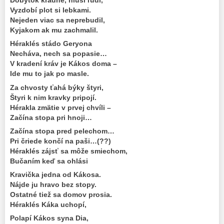
Dobytok kradne, hluší ľudí,
Vyzdobí plot si lebkami.
Nejeden viac sa neprebudil,
Kyjakom ak mu zachmalil.
Héraklés stádo Geryona
Necháva, nech sa popasie…
V kradení kráv je Kákos doma –
Ide mu to jak po masle.
Za chvosty ťahá býky štyri,
Štyri k nim kravky pripojí.
Hérakla zmätie v prvej chvíli –
Začína stopa pri hnoji…
Začína stopa pred pelechom…
Pri čriede končí na paši…(??)
Héraklés zájsť sa môže smiechom,
Bučaním keď sa ohlási
Kravička jedna od Kákosa.
Nájde ju hravo bez stopy.
Ostatné tiež sa domov prosia.
Héraklés Káka uchopí,
Polapí Kákos syna Dia,