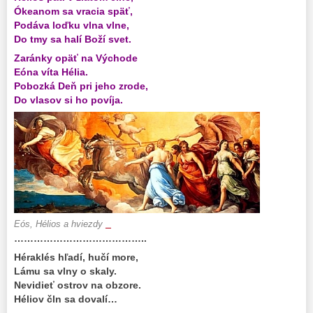
Ókeanom sa vracia späť,
Podáva loďku vlna vlne,
Do tmy sa halí Boží svet.
Zaránky opäť na Východe
Eóna víta Hélia.
Pobozká Deň pri jeho zrode,
Do vlasov si ho povíja.
_
Eós, Hélios a hviezdy
…………………………………..
Héraklés hľadí, hučí more,
Lámu sa vlny o skaly.
Nevidieť ostrov na obzore.
Héliov čln sa dovalí…