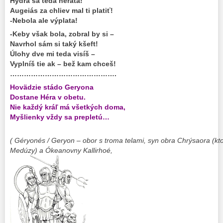
Hydra sa teda neráta!
Augeiás za chliev mal ti platiť!
-Nebola ale výplata!
-Keby však bola, zobral by si –
Navrhol sám si taký kšeft!
Úlohy dve mi teda visíš –
Vyplníš tie ak – bež kam chceš!
……………………………………….
Hovädzie stádo Geryona
Dostane Héra v obetu.
Nie každý kráľ má všetkých doma,
Myšlienky vždy sa prepletú…
( Géryonés / Geryon – obor s troma telami, syn obra Chrýsaora (ktorý
Medúzy) a Ókeanovny Kallirhoé,