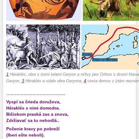
1
Héraklés, obor s tromi telami Geryon a mŕtvy pes Orthos s dvomi hlav
3
4
Geryon,
Héraklés a stádo obra Geryona,
cesta domov z (nám neznám
.
…………………………………..
Vyspí sa črieda doružova,
Héraklés s nimi domodra.
Bičiskom praská zas a znova,
Zdržiavať sa tu nehodlá..
Poženie kravy po pobreží
(Iberi ešte neboli).