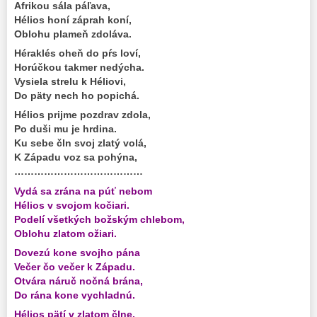
Afrikou sála páľava,
Hélios honí záprah koní,
Oblohu plameň zdoláva.
Héraklés oheň do pŕs loví,
Horúčkou takmer nedýcha.
Vysiela strelu k Héliovi,
Do päty nech ho popichá.
Hélios prijme pozdrav zdola,
Po duši mu je hrdina.
Ku sebe čln svoj zlatý volá,
K Západu voz sa pohýna,
…………………………………
Vydá sa zrána na púť nebom
Hélios v svojom kočiari.
Podelí všetkých božským chlebom,
Oblohu zlatom ožiari.
Dovezú kone svojho pána
Večer čo večer k Západu.
Otvára náruč nočná brána,
Do rána kone vychladnú.
Hélios pätí v zlatom člne,