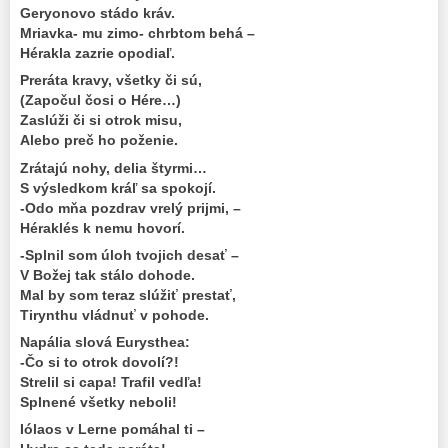
Geryonovo stádo kráv.
Mriavka- mu zimo- chrbtom behá –
Hérakla zazrie opodiaľ.
Preráta kravy, všetky či sú,
(Započul čosi o Hére…)
Zaslúži či si otrok misu,
Alebo preč ho poženie.
Zrátajú nohy, delia štyrmi…
S výsledkom kráľ sa spokojí.
-Odo mňa pozdrav vrelý prijmi, –
Héraklés k nemu hovorí.
-Splnil som úloh tvojich desať –
V Božej tak stálo dohode.
Mal by som teraz slúžiť prestať,
Tirynthu vládnuť v pohode.
Napália slová Eurysthea:
-Čo si to otrok dovolí?!
Strelil si capa! Trafil vedľa!
Splnené všetky neboli!
Iólaos v Lerne pomáhal ti –