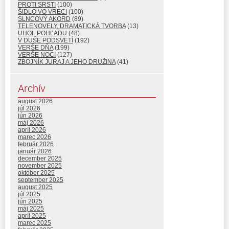
PROTI SRSTI
(100)
ŠIDLO VO VRECI
(100)
SLNCOVÝ AKORD
(89)
TELENOVELY, DRAMATICKÁ TVORBA
(13)
UHOL POHĽADU
(48)
V DUŠE PODSVETÍ
(192)
VERŠE DŇA
(199)
VERŠE NOCI
(127)
ZBOJNÍK JURAJ A JEHO DRUŽINA
(41)
Archív
august 2026
júl 2026
jún 2026
máj 2026
apríl 2026
marec 2026
február 2026
január 2026
december 2025
november 2025
október 2025
september 2025
august 2025
júl 2025
jún 2025
máj 2025
apríl 2025
marec 2025