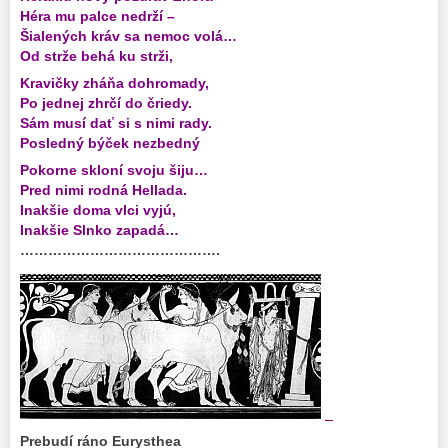
Héra mu palce nedrží –
Šialených kráv sa nemoc volá…
Od strže behá ku strži,
Kravičky zháňa dohromady,
Po jednej zhrčí do čriedy.
Sám musí dať si s nimi rady.
Posledný býček nezbedný
Pokorne skloní svoju šiju…
Pred nimi rodná Hellada.
Inakšie doma vlci vyjú,
Inakšie Slnko zapadá…
…………………………………….
_
Prebudí ráno Eurysthea