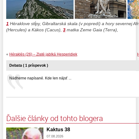
1
Héraklove stĺpy, Gibraltarská skala (v popredí) a hory severnej Afr
(Hercules) a Kákos (Cacus),
3
matka Zeme Gaia (Terra),
«
Héraklés (26) – Zlaté jablká Hesperidiek
H
Debata ( 1 príspevok )
Nádherne napísané. Kde len nájsť ...
Ďalšie články od tohto blogera
Kaktus 38
07.08.2026