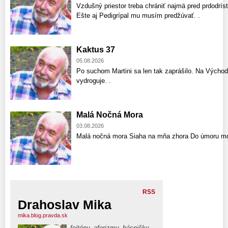
Vzdušný priestor treba chrániť najmä pred prdodríst
Ešte aj Pedigrípal mu musím predžúvať. .
Kaktus 37
05.08.2026
Po suchom Martini sa len tak zaprášilo. Na Východ
vydroguje. .
Malá Nočná Mora
03.08.2026
Malá nočná mora Siaha na mňa zhora Do úmoru mo
RSS
Drahoslav Mika
mika.blog.pravda.sk
fejtóny, aforizmy, básničky